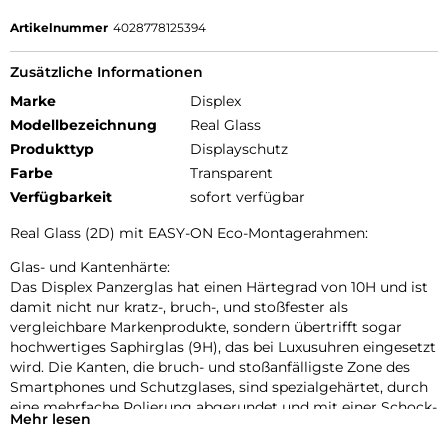
Artikelnummer
4028778125394
Zusätzliche Informationen
Marke
Displex
Modellbezeichnung
Real Glass
Produkttyp
Displayschutz
Farbe
Transparent
Verfügbarkeit
sofort verfügbar
Real Glass (2D) mit EASY-ON Eco-Montagerahmen:
Glas- und Kantenhärte:
Das Displex Panzerglas hat einen Härtegrad von 10H und ist
damit nicht nur kratz-, bruch-, und stoßfester als
vergleichbare Markenprodukte, sondern übertrifft sogar
hochwertiges Saphirglas (9H), das bei Luxusuhren eingesetzt
wird. Die Kanten, die bruch- und stoßanfälligste Zone des
Smartphones und Schutzglases, sind spezialgehärtet, durch
eine mehrfache Polierung abgerundet und mit einer Schock-
Mehr lesen
absorbierenden Kante (bei Full Cover Schutzgläsern)
veredelt. Durch dieses aufwendige Produktionsverfahren