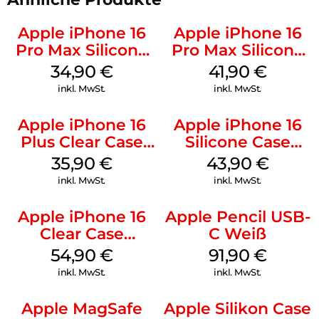
Apple iPhone 16
Apple iPhone 16
Pro Max Silicone
Pro Max Silicone
Case MagSafe
Case MagSafe
34,90
€
41,90
€
Denim
Ultramarine
inkl. MwSt.
inkl. MwSt.
Apple iPhone 16
Apple iPhone 16
Plus Clear Case
Silicone Case
MagSafe
MagSafe Plum
35,90
€
43,90
€
Transparent
inkl. MwSt.
inkl. MwSt.
Apple iPhone 16
Apple Pencil USB-
Clear Case
C Weiß
MagSafe
54,90
€
91,90
€
Transparent
inkl. MwSt.
inkl. MwSt.
Apple MagSafe
Apple Silikon Case