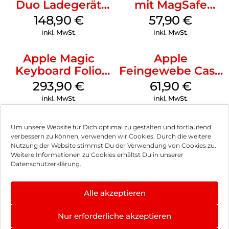
Duo Ladegerät
mit MagSafe
Weiß
iPhone 14 Pro
148,90
€
57,90
€
(PRODUCT)RED
inkl. MwSt.
inkl. MwSt.
Apple Magic
Apple
Keyboard Folio
Feingewebe Case
iPad 10.9″ (10.Gen.)
iPhone 15 Pro
293,90
€
61,90
€
Weiß
MagSafe Schwarz
inkl. MwSt.
inkl. MwSt.
Um unsere Website für Dich optimal zu gestalten und fortlaufend
verbessern zu können, verwenden wir Cookies. Durch die weitere
Nutzung der Website stimmst Du der Verwendung von Cookies zu.
Impressum
Weitere Informationen zu Cookies erhältst Du in unserer
Datenschutzerklärung.
AGB
Datenschutz
Alle akzeptieren
Können wir Dir behilflich sein?
Vertrag widerrufen
Nur erforderliche akzeptieren